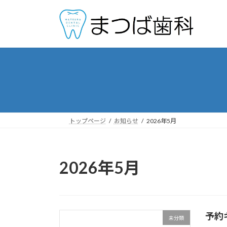
コ
ナ
ン
ビ
テ
ゲ
ン
ー
ツ
シ
へ
ョ
ス
ン
キ
に
ッ
移
プ
動
トップページ
お知らせ
2026年5月
2026年5月
予約
未分類