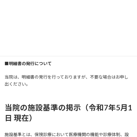
むし歯や歯周病の重症化を防ぎ、生涯にわたる健康な口腔環境を
サポートいたします。
■当院の入れ歯（義歯）の再作製について
入れ歯を新しく作った後は、６ヶ月間は新たに作り直すことはで
きません。他院で作った入れ歯についても同様になりますので紛
失等にご注意ください。
■明細書の発行について
当院は、明細書の発行を行っておりますが、不要な場合はお申し
出ください。
当院の施設基準の掲示（令和7年5月1
日 現在）
施設基準とは、保険診療において医療機関の機能や診療体制、設