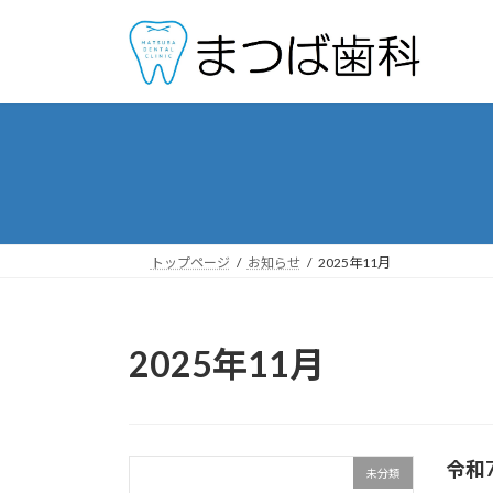
コ
ナ
ン
ビ
テ
ゲ
ン
ー
ツ
シ
へ
ョ
ス
ン
キ
に
ッ
移
プ
動
トップページ
お知らせ
2025年11月
2025年11月
令和7
未分類